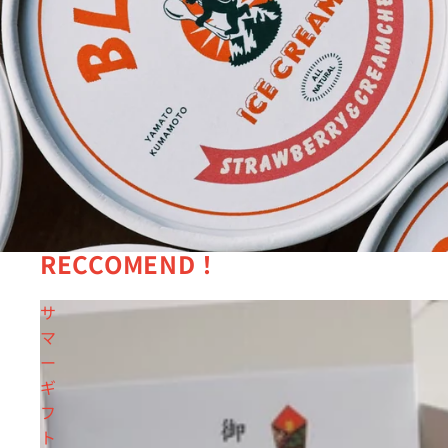
RECCOMEND！
サ
マ
ー
ギ
フ
ト