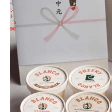
セ
ッ
ト
（8
個)