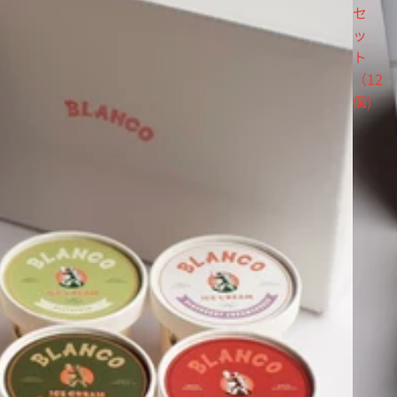
セ
ッ
ト
（12
個)