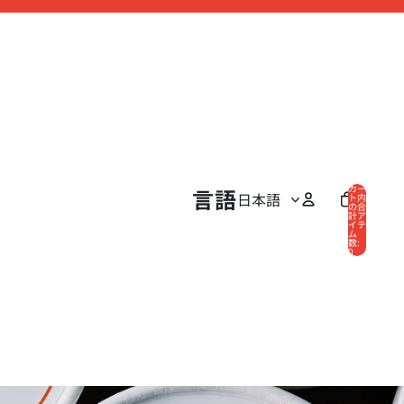
カー
言語
ト内
の合
計ア
イテ
ム
数:
0