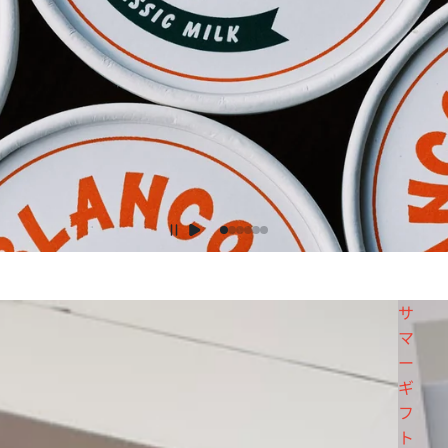
サ
マ
ー
ギ
フ
ト