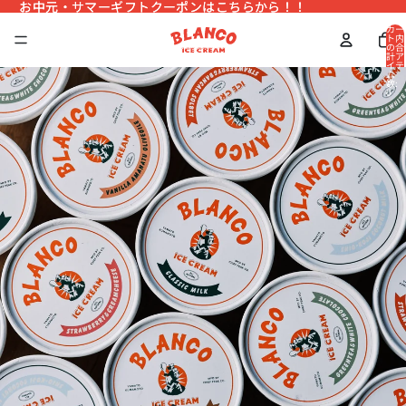
お中元・サマーギフトクーポンはこちらから！！
お中元・サマーギフトクーポンはこちらから！！
カー
ト内
の合
計ア
イテ
ム
数:
0