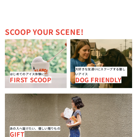
SCOOP YOUR SCENE!
FIRST SCOOP
DOG FRIENDLY
大好きな友達🐶にスクープする優し
はじめてのアイス体験に
いアイス
FIRST SCOOP
DOG FRIENDLY
GIFT
あの人へ届けたい、優しい贈りもの
GIFT