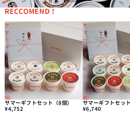
RECCOMEND！
サ
サ
マ
マ
ー
ー
ギ
ギ
フ
フ
ト
ト
セ
セ
ッ
ッ
ト
ト
（8
（12
個)
個)
サマーギフトセット（8個)
サマーギフトセット
¥4,752
¥6,740