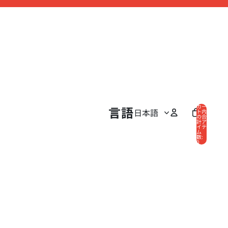
カー
言語
ト内
の合
計ア
イテ
ム
数:
0